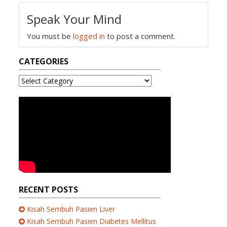
Speak Your Mind
You must be
logged in
to post a comment.
CATEGORIES
C
a
t
e
g
o
r
i
e
s
RECENT POSTS
Kisah Sembuh Pasien Liver
Kisah Sembuh Pasien Diabetes Mellitus