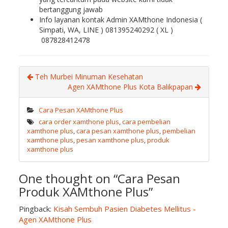
bertanggung jawab
Info layanan kontak Admin XAMthone Indonesia (
Simpati, WA, LINE ) 081395240292 ( XL )
087828412478
Teh Murbei Minuman Kesehatan
Agen XAMthone Plus Kota Balikpapan
Cara Pesan XAMthone Plus
cara order xamthone plus
,
cara pembelian
xamthone plus
,
cara pesan xamthone plus
,
pembelian
xamthone plus
,
pesan xamthone plus
,
produk
xamthone plus
One thought on “
Cara Pesan
Produk XAMthone Plus
”
Pingback:
Kisah Sembuh Pasien Diabetes Mellitus -
Agen XAMthone Plus